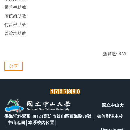
楊善宇助教
廖苡妡助教
何昌樺助教
曾湾地助教
瀏覽數:
628
分享
國立中山大
學海洋科學系 80424高雄市鼓山區蓮海路70號 │
如何到達本校
│
中山地圖
│
本系校內位置
│
Department