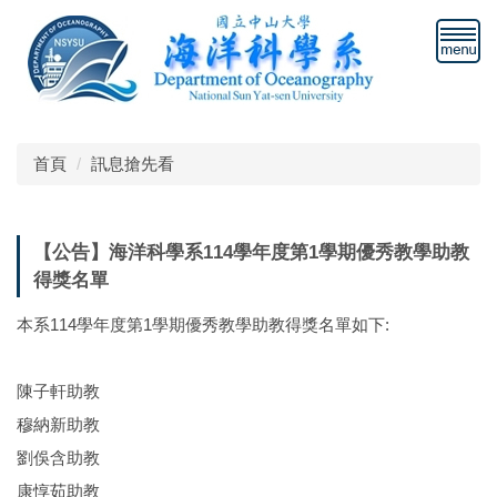
跳
到
主
要
內
容
區
首頁
訊息搶先看
【公告】海洋科學系114學年度第1學期優秀教學助教
得獎名單
本系114學年度第1學期優秀教學助教得獎名單如下:
陳子軒助教
穆納新助教
劉俁含助教
康惇茹助教