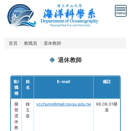
跳
到
主
要
內
容
區
首頁
教職員
退休教師
退休教師
銜/
姓
E-mail
備註
職
名
稱
榮
鍾
ycchung@mail.nsysu.edu.tw
96.08.01榮
譽
玉
退
退
嘉
休
教