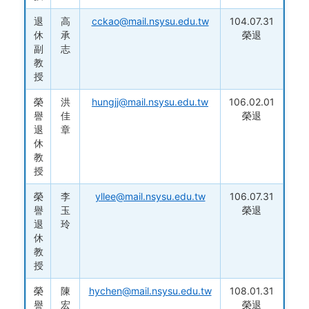
退
高
cckao@mail.nsysu.edu.tw
104.07.31
休
承
榮退
副
志
教
授
榮
洪
hungjj@mail.nsysu.edu.tw
106.02.01
譽
佳
榮退
退
章
休
教
授
榮
李
yllee@mail.nsysu.edu.tw
106.07.31
譽
玉
榮退
退
玲
休
教
授
榮
陳
hychen@mail.nsysu.edu.tw
108.01.31
譽
宏
榮退