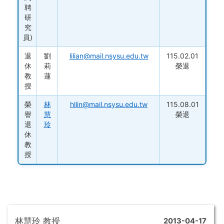
聘
研
究
員)
退
劉
lilian@mail.nsysu.edu.tw
115.02.01
休
莉
榮退
教
蓮
授
榮
林
hllin@mail.nsysu.edu.tw
115.08.01
譽
慧
榮退
退
玲
休
教
授
林慧玲 教授
2013-04-17