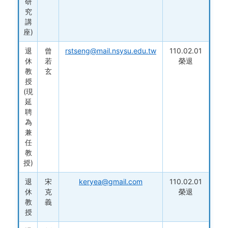
研
究
講
座)
退
曾
rstseng@mail.nsysu.edu.tw
110.02.01
休
若
榮退
教
玄
授
(現
延
聘
為
兼
任
教
授)
退
宋
keryea@gmail.com
110.02.01
休
克
榮退
教
義
授