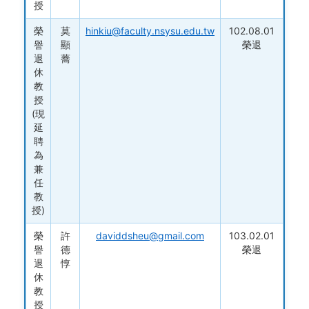
授
榮
莫
hinkiu@faculty.nsysu.edu.tw
102.08.01
譽
顯
榮退
退
蕎
休
教
授
(現
延
聘
為
兼
任
教
授)
榮
許
daviddsheu@gmail.com
103.02.01
譽
德
榮退
退
惇
休
教
授