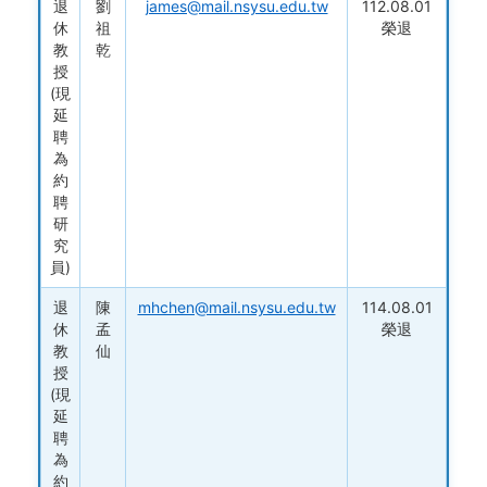
退
劉
james@mail.nsysu.edu.tw
112.08.01
休
祖
榮退
教
乾
授
(現
延
聘
為
約
聘
研
究
員)
退
陳
mhchen@mail.nsysu.edu.tw
114.08.01
休
孟
榮退
教
仙
授
(現
延
聘
為
約