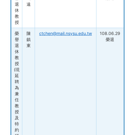
退
遠
休
教
授
榮
陳
ctchen@mail.nsysu.edu.tw
108.06.29
譽
鎮
榮退
退
東
休
教
授
(現
延
聘
為
兼
任
教
授
及
特
約