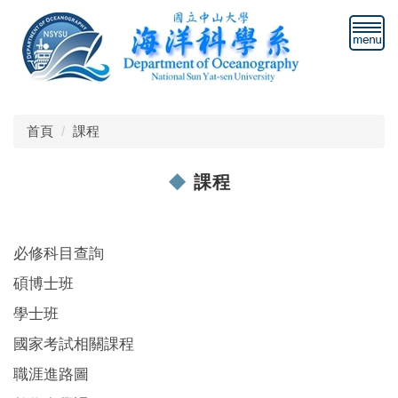
跳
到
主
要
內
容
區
首頁
課程
課程
必修科目查詢
碩博士班
學士班
國家考試相關課程
職涯進路圖