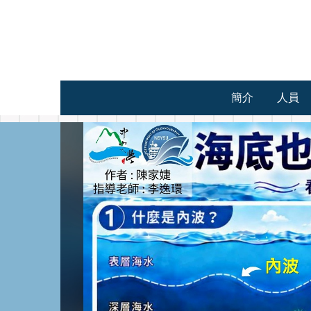
跳
到
主
要
內
容
簡介
人員
區