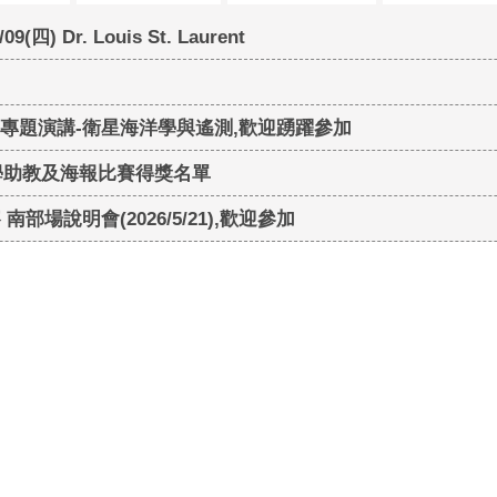
(四) Dr. Louis St. Laurent
坊與專題演講-衛星海洋學與遙測,歡迎踴躍參加
學助教及海報比賽得獎名單
南部場說明會(2026/5/21),歡迎參加
學年度海報比賽
科學系 80424高雄市鼓山區蓮海路70號 │
如何到達本