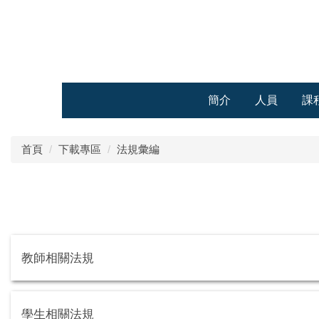
跳
到
主
要
內
容
簡介
人員
課
區
首頁
下載專區
法規彙編
教師相關法規
學生相關法規