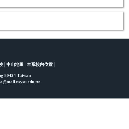
校
│
中山地圖
│
本系校內位置
│
g 80424 Taiwan
l.nsysu.edu.tw