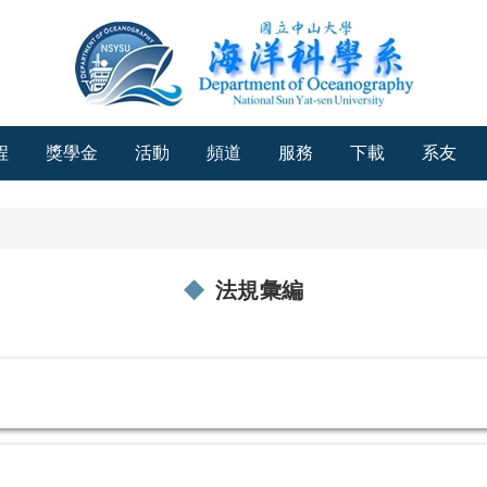
程
獎學金
活動
頻道
服務
下載
系友
法規彙編