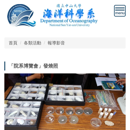
跳
到
主
要
內
容
區
首頁
各類活動
報導影音
「院系博覽會」發燒照